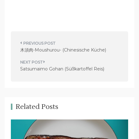
B
木須肉-Moushurou- (Chinesische Küche)
e
i
Satsumaimo Gohan (Süßkartoffel Reis)
t
r
a
g
Related Posts
s
n
a
v