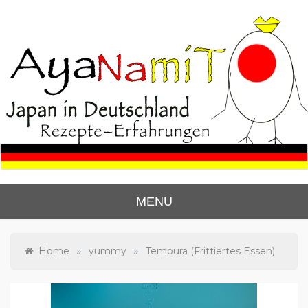
Skip
to
content
Ayanas Japan Blog
Lerne zu kochen wie die Japaner.
MENU
»
»
Home
yummy
Tempura (Frittiertes Essen)