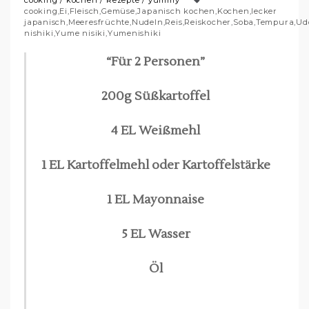
cooking
/
kochen
/
Rezepte
/
yummy
cooking
,
Ei
,
Fleisch
,
Gemüse
,
Japanisch kochen
,
Kochen
,
lecker
japanisch
,
Meeresfrüchte
,
Nudeln
,
Reis
,
Reiskocher
,
Soba
,
Tempura
,
Ud
nishiki
,
Yume nisiki
,
Yumenishiki
“Für 2 Personen”
200g Süßkartoffel
4 EL Weißmehl
1 EL Kartoffelmehl oder Kartoffelstärke
1 EL Mayonnaise
5 EL Wasser
Öl