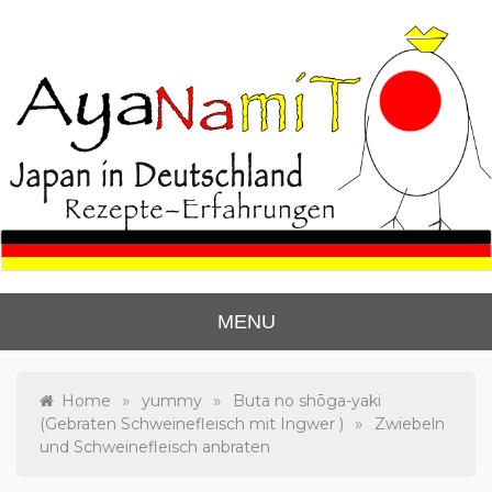
Skip
to
content
Ayanas Japan Blog
Lerne zu kochen wie die Japaner.
MENU
»
»
Home
yummy
Buta no shōga-yaki
»
(Gebraten Schweinefleisch mit Ingwer )
Zwiebeln
und Schweinefleisch anbraten