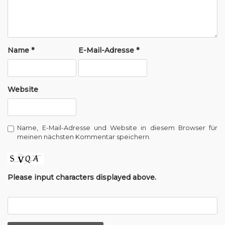
g
a
t
Name
*
E-Mail-Adresse
*
i
o
n
Website
Name, E-Mail-Adresse und Website in diesem Browser für
meinen nächsten Kommentar speichern.
Please input characters displayed above.