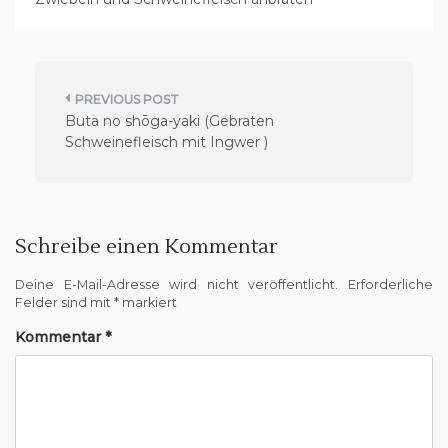
B
Buta no shōga-yaki (Gebraten
e
Schweinefleisch mit Ingwer )
i
t
r
Schreibe einen Kommentar
a
g
Deine E-Mail-Adresse wird nicht veröffentlicht.
Erforderliche
Felder sind mit
*
markiert
s
Kommentar
*
n
a
v
i