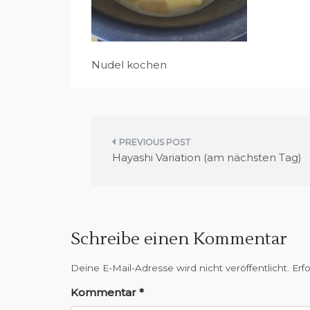
Nudel kochen
B
Hayashi Variation (am nächsten Tag)
e
i
t
Schreibe einen Kommentar
r
Deine E-Mail-Adresse wird nicht veröffentlicht.
Erf
a
Kommentar
*