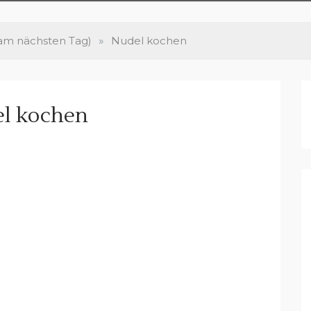
(am nächsten Tag)
»
Nudel kochen
l kochen