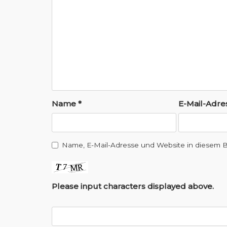
g
s
n
a
v
i
Name
*
E-Mail-Adr
g
a
Name, E-Mail-Adresse und Website in diesem 
t
i
Please input characters displayed above.
o
n