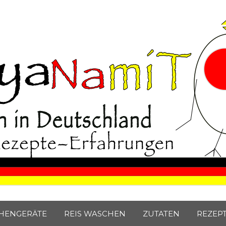
Japan Blog
e Japaner.
HENGERÄTE
REIS WASCHEN
ZUTATEN
REZEP