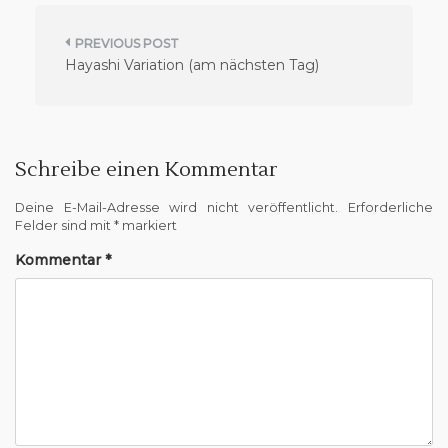
B
Hayashi Variation (am nächsten Tag)
e
i
t
r
Schreibe einen Kommentar
a
Deine E-Mail-Adresse wird nicht veröffentlicht.
Erforderliche
g
Felder sind mit
*
markiert
s
Kommentar
*
n
a
v
i
g
a