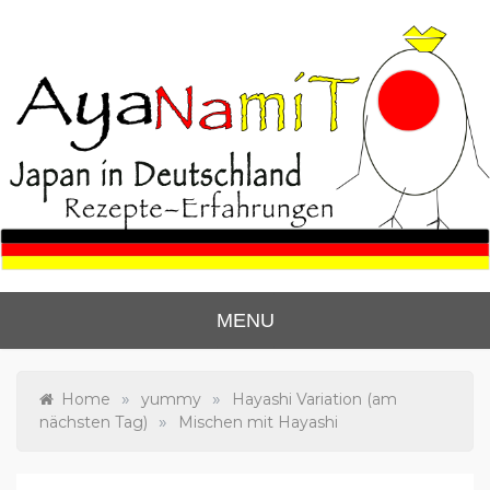
Skip
to
content
Ayanas Japan Blog
Lerne zu kochen wie die Japaner.
MENU
»
»
Home
yummy
Hayashi Variation (am
»
nächsten Tag)
Mischen mit Hayashi