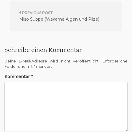
B
Miso Suppe (Wakame Algen und Pilze)
e
i
t
r
Schreibe einen Kommentar
a
Deine E-Mail-Adresse wird nicht veröffentlicht.
Erforderliche
g
Felder sind mit
*
markiert
s
Kommentar
*
n
a
v
i
g
a