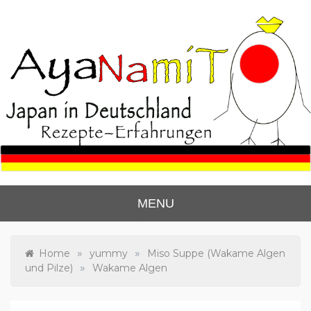
Skip
to
content
Ayanas Japan Blog
Lerne zu kochen wie die Japaner.
MENU
»
»
Home
yummy
Miso Suppe (Wakame Algen
»
und Pilze)
Wakame Algen