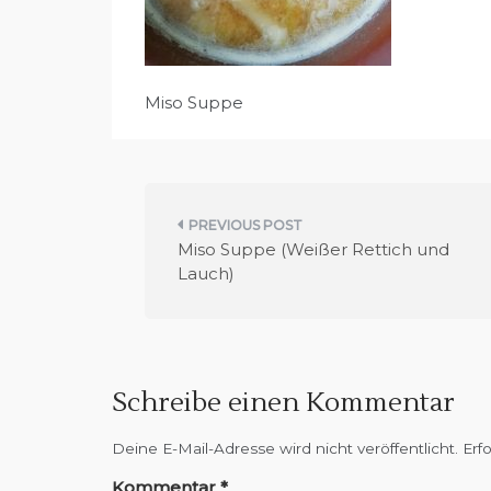
Miso Suppe
B
Miso Suppe (Weißer Rettich und
e
Lauch)
i
t
Schreibe einen Kommentar
r
a
Deine E-Mail-Adresse wird nicht veröffentlicht.
Erf
Kommentar
*