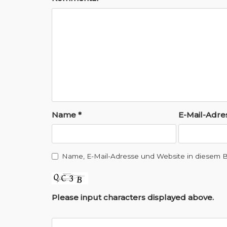
g
s
n
a
v
i
Name
*
E-Mail-Adr
g
a
t
Name, E-Mail-Adresse und Website in diesem 
i
o
Please input characters displayed above.
n