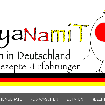
Japan Blog
e Japaner.
HENGERÄTE
REIS WASCHEN
ZUTATEN
REZEP