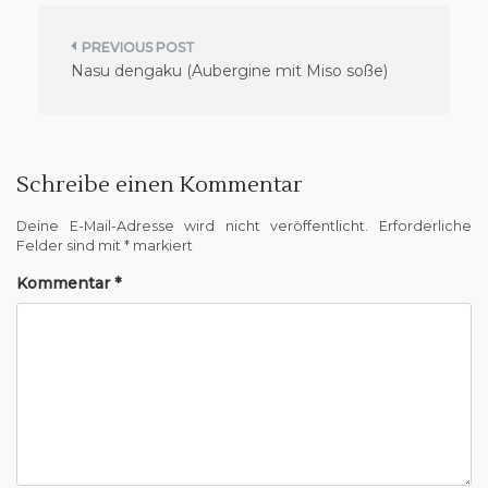
B
Nasu dengaku (Aubergine mit Miso soße)
e
i
t
r
Schreibe einen Kommentar
a
Deine E-Mail-Adresse wird nicht veröffentlicht.
Erforderliche
g
Felder sind mit
*
markiert
s
Kommentar
*
n
a
v
i
g
a