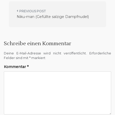
B
Niku-man (Gefüllte salzige Dampfnudel)
e
i
t
r
Schreibe einen Kommentar
a
Deine E-Mail-Adresse wird nicht veröffentlicht.
Erforderliche
g
Felder sind mit
*
markiert
s
Kommentar
*
n
a
v
i
g
a