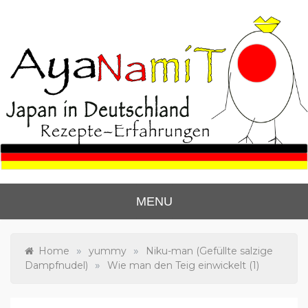
Skip
to
content
Ayanas Japan Blog
Lerne zu kochen wie die Japaner.
MENU
»
»
Home
yummy
Niku-man (Gefüllte salzige
»
Dampfnudel)
Wie man den Teig einwickelt (1)