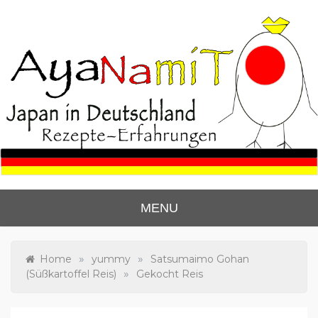
Skip
to
content
Ayanas Japan Blog
Lerne zu kochen wie die Japaner.
MENU
»
»
Home
yummy
Satsumaimo Gohan
»
(Süßkartoffel Reis)
Gekocht Reis