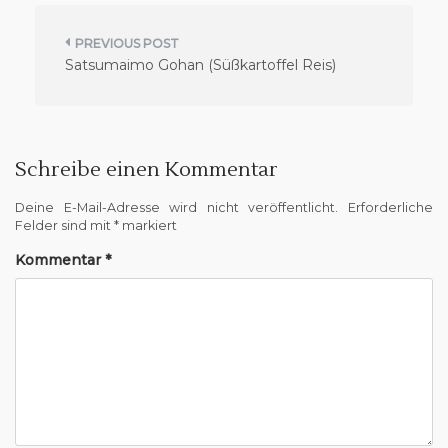
B
Satsumaimo Gohan (Süßkartoffel Reis)
e
i
t
r
Schreibe einen Kommentar
a
Deine E-Mail-Adresse wird nicht veröffentlicht.
Erforderliche
g
Felder sind mit
*
markiert
s
Kommentar
*
n
a
v
i
g
a